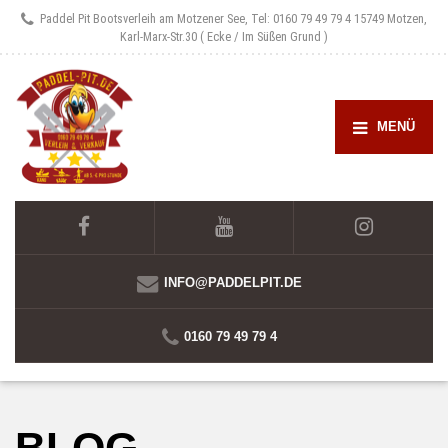
Paddel Pit Bootsverleih am Motzener See, Tel: 0160 79 49 79 4
15749 Motzen,
Karl-Marx-Str.30 ( Ecke / Im Süßen Grund )
MENÜ
INFO@PADDELPIT.DE
0160 79 49 79 4