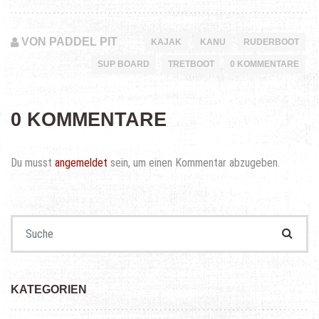
VON PADDEL PIT
KAJAK
KANU
RUDERBOOT
SUP BOARD
TRETBOOT
0 KOMMENTARE
0 KOMMENTARE
Du musst
angemeldet
sein, um einen Kommentar abzugeben.
Suchen nach:
KATEGORIEN