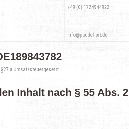
+49 (0) 1724944922
-
info@paddel-pit.de
 DE189843782
 §27 a Umsatzsteuergesetz:
den Inhalt nach § 55 Abs. 