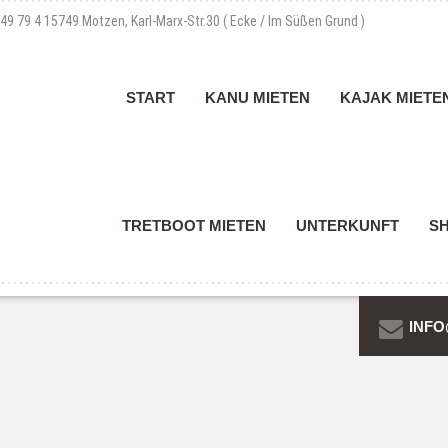
 49 79 4
15749 Motzen, Karl-Marx-Str.30 ( Ecke / Im Süßen Grund )
START
KANU MIETEN
KAJAK MIETE
TRETBOOT MIETEN
UNTERKUNFT
S
INFO