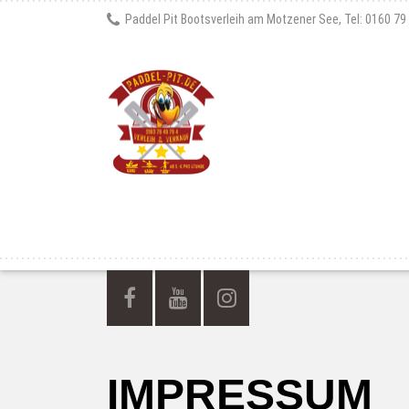
Paddel Pit Bootsverleih am Motzener See, Tel: 0160 79
IMPRESSUM