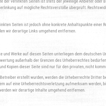
 der verlinkten Seiten ist stets der jeweilige Anbieter oder B
Verlinkung auf mögliche Rechtsverstöße überprüft. Rechtswid
rlinkten Seiten ist jedoch ohne konkrete Anhaltspunkte einer 
n wir derartige Links umgehend entfernen.
lte und Werke auf diesen Seiten unterliegen dem deutschen Ur
erwertung außerhalb der Grenzen des Urheberrechtes bedürfe
und Kopien dieser Seite sind nur für den privaten, nicht komm
 Betreiber erstellt wurden, werden die Urheberrechte Dritter 
zdem auf eine Urheberrechtsverletzung aufmerksam werden, b
erden wir derartige Inhalte umgehend entfernen.