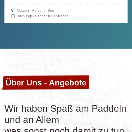
Motzen - Motzener See
Buchungskalender für Anfragen
Über Uns - Angebote
Über Uns - Angebote
Wir haben Spaß am Paddeln
und an Allem
was sonst noch damit zu tun