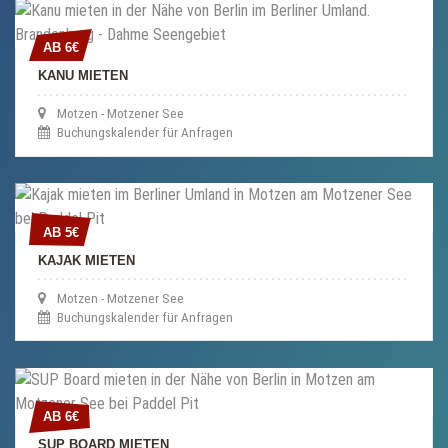
AB 6€
AB 6€
KANU MIETEN
Motzen - Motzener See
Buchungskalender für Anfragen
AB 5€
AB 5€
KAJAK MIETEN
Motzen - Motzener See
Buchungskalender für Anfragen
AB 6€
AB 6€
SUP BOARD MIETEN