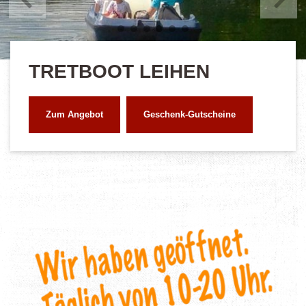
Vorher
Weit
TRETBOOT LEIHEN
Zum Angebot
Geschenk-Gutscheine