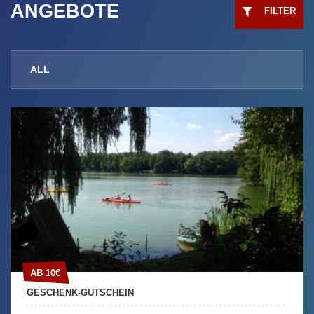
ANGEBOTE
FILTER
ALL
KANU
KAJAK
SUP
RUDERBOOT
TRETBOOT
AB 10€
AB 10€
GESCHENK-GUTSCHEIN