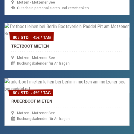
Motzen - Motzener See
Gutschein personalisieren und verschenken
8€ / STD. - 45€ / TAG
8€ / STD. - 45€ / TAG
TRETBOOT MIETEN
Motzen - Motzener See
Buchungskalender für Anfragen
8€ / STD. - 45€ / TAG
8€ / STD. - 45€ / TAG
RUDERBOOT MIETEN
Motzen - Motzener See
Buchungskalender für Anfragen