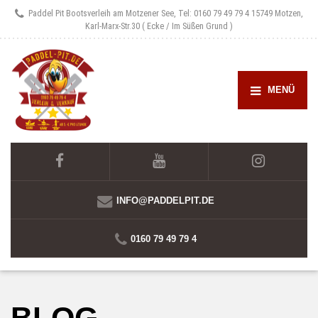
Paddel Pit Bootsverleih am Motzener See, Tel: 0160 79 49 79 4
15749 Motzen,
Karl-Marx-Str.30 ( Ecke / Im Süßen Grund )
MENÜ
INFO@PADDELPIT.DE
0160 79 49 79 4