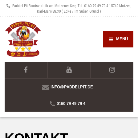
Paddel Pit Bootsverleih am Motzener See, Tel: 0160 79 49 79 4
15749 Motzen,
Karl-Marx-Str.30 ( Ecke / Im Süßen Grund )
MENÜ
INFO@PADDELPIT.DE
0160 79 49 79 4