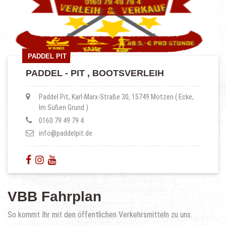
PADDEL PIT
PADDEL PIT
PADDEL - PIT , BOOTSVERLEIH
Paddel Pit, Karl-Marx-Straße 30, 15749 Motzen ( Ecke,
Im Süßen Grund )
0160 79 49 79 4
info@paddelpit.de
VBB Fahrplan
So kommt Ihr mit den öffentlichen Verkehrsmitteln zu uns.