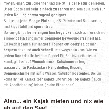
mieten/leihen,
zurücklehnen
und
die Stille der Natur genießen
.
Unser Boote sind
sehr einfach zu fahren
und somit u.a. auch
für
jeden Neuling hervorragend geeignet.
Sie bieten
jede Menge Platz
für, z.B. Picknick und Badesachen,
sind
kippstabil
und
spurentreu
.
Bei uns gibt es
keine engen Einstiegsluken
, sodass man sich nie
eingeengt fühlt und immer
genügend Bewegungsfreiheit
hat.
Ein Kajak ist
auch für längere Touren
gut geeignet, da man
bequem
sitzt und
auch schnell
unterwegs sein kann. Wie
zu
jedem Boot
das Ihr bei dem Paddel Pit Bootsverleih mieten
könnt, gibt es
auf Wunsch
immer:
Schwimmwesten,
wasserdichte Packsäcke / Handyhüllen, Kissen,
Sonnenschirme
mit auf`s Wasser. Natürlich
kostenlos
. Bei uns
könnt Ihr
1er Kajaks
,
2er Kajaks
und
Sit on Top Kajaks
( auch
mit Angelhalterung) leihen. ( siehe Bilder oben).
Also...
ein Kajak mieten und nix wie
ab auf den See!