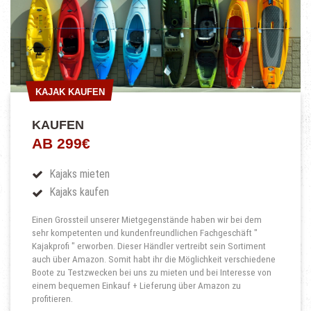
KAJAK KAUFEN
KAJAK KAUFEN
KAUFEN
AB 299€
Kajaks mieten
Kajaks kaufen
Einen Grossteil unserer Mietgegenstände haben wir bei dem
sehr kompetenten und kundenfreundlichen Fachgeschäft "
Kajakprofi " erworben. Dieser Händler vertreibt sein Sortiment
auch über Amazon. Somit habt ihr die Möglichkeit verschiedene
Boote zu Testzwecken bei uns zu mieten und bei Interesse von
einem bequemen Einkauf + Lieferung über Amazon zu
profitieren.