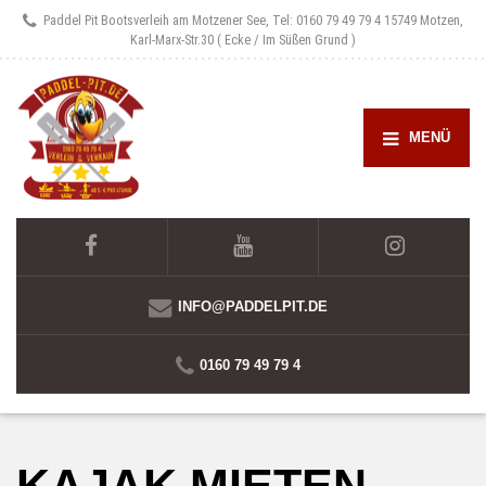
Paddel Pit Bootsverleih am Motzener See, Tel: 0160 79 49 79 4
15749 Motzen,
Karl-Marx-Str.30 ( Ecke / Im Süßen Grund )
MENÜ
INFO@PADDELPIT.DE
0160 79 49 79 4