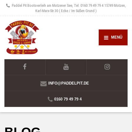
Paddel Pit Bootsverleih am Motzener See, Tel: 0160 79 49 79 4
15749 Motzen,
Karl-Marx-Str.30 ( Ecke / Im Süßen Grund )
MENÜ
INFO@PADDELPIT.DE
0160 79 49 79 4