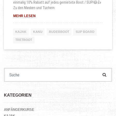
einmalig 10% Rabatt auf jedes gemietete Boot / SUP!😷👍
Zu den Masken und Tüchern
10% RABATT MIT GESICHTSMASKEN / TÜCHERN 
MEHR LESEN
KAJAK
KANU
RUDERBOOT
SUP BOARD
TRETBOOT
Suchen nach:
KATEGORIEN
ANFÄNGERKURSE
KAJAK