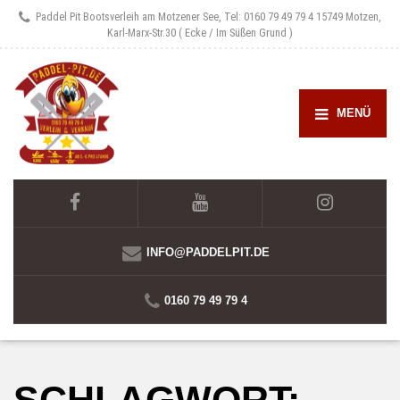
Paddel Pit Bootsverleih am Motzener See, Tel: 0160 79 49 79 4
15749 Motzen,
Karl-Marx-Str.30 ( Ecke / Im Süßen Grund )
MENÜ
INFO@PADDELPIT.DE
0160 79 49 79 4