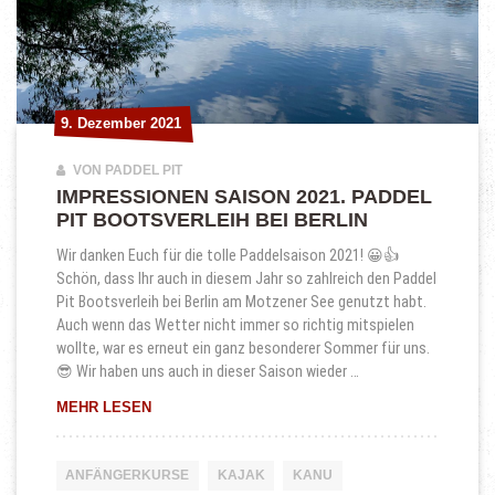
9. Dezember 2021
9. Dezember 2021
VON PADDEL PIT
IMPRESSIONEN SAISON 2021. PADDEL
PIT BOOTSVERLEIH BEI BERLIN
Wir danken Euch für die tolle Paddelsaison 2021! 😀👍
Schön, dass Ihr auch in diesem Jahr so zahlreich den Paddel
Pit Bootsverleih bei Berlin am Motzener See genutzt habt.
Auch wenn das Wetter nicht immer so richtig mitspielen
wollte, war es erneut ein ganz besonderer Sommer für uns.
😎 Wir haben uns auch in dieser Saison wieder …
IMPRESSIONEN SAISON 2021. PADDEL PIT BOOT
MEHR LESEN
ANFÄNGERKURSE
KAJAK
KANU