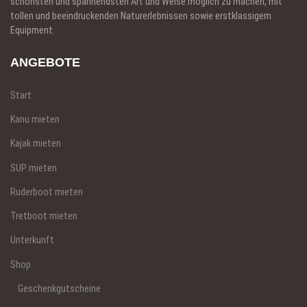
schönsten und spannendsten Art und Weise möglich zu machen, mit
tollen und beeindruckenden Naturerlebnissen sowie erstklassigem
Equipment.
ANGEBOTE
Start
Kanu mieten
Kajak mieten
SUP mieten
Ruderboot mieten
Tretboot mieten
Unterkunft
Shop
Geschenkgutscheine