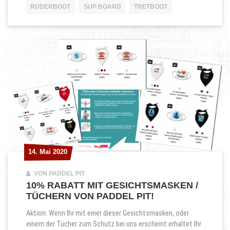
RUDERBOOT
SUP BOARD
TRETBOOT
14. Mai 2020
14. Mai 2020
VON PADDEL PIT
10% RABATT MIT GESICHTSMASKEN /
TÜCHERN VON PADDEL PIT!
Aktion: Wenn Ihr mit einer dieser Gesichtsmasken, oder
einem der Tücher zum Schutz bei uns erscheint erhaltet Ihr