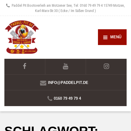
Paddel Pit Bootsverleih am Motzener See, Tel: 0160 79 49 79 4
15749 Motzen,
Karl-Marx-Str.30 ( Ecke / Im Süßen Grund )
MENÜ
INFO@PADDELPIT.DE
0160 79 49 79 4