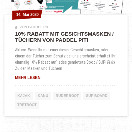
14. Mai 2020
14. Mai 2020
VON PADDEL PIT
10% RABATT MIT GESICHTSMASKEN /
TÜCHERN VON PADDEL PIT!
Aktion: Wenn Ihr mit einer dieser Gesichtsmasken, oder
einem der Tücher zum Schutz bei uns erscheint erhaltet Ihr
einmalig 10% Rabatt auf jedes gemietete Boot / SUP!😷👍
Zu den Masken und Tüchern
10% RABATT MIT GESICHTSMASKEN / TÜCHERN 
MEHR LESEN
KAJAK
KANU
RUDERBOOT
SUP BOARD
TRETBOOT