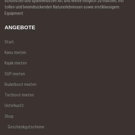
schönsten und spannendsten Art und Weise möglich zu machen, mit
tollen und beeindruckenden Naturerlebnissen sowie erstklassigem
Equipment.
ANGEBOTE
Start
Kanu mieten
Kajak mieten
SUP mieten
Ruderboot mieten
Tretboot mieten
Unterkunft
Shop
Geschenkgutscheine