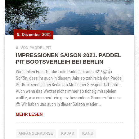
9. Dezember 2021
9. Dezember 2021
VON PADDEL PIT
IMPRESSIONEN SAISON 2021. PADDEL
PIT BOOTSVERLEIH BEI BERLIN
Wir danken Euch für die tolle Paddelsaison 2021! 😀👍
Schön, dass Ihr auch in diesem Jahr so zahlreich den Paddel
Pit Bootsverleih bei Berlin am Motzener See genutzt habt.
Auch wenn das Wetter nicht immer so richtig mitspielen
wollte, war es erneut ein ganz besonderer Sommer für uns.
😎 Wir haben uns auch in dieser Saison wieder …
IMPRESSIONEN SAISON 2021. PADDEL PIT BOOT
MEHR LESEN
ANFÄNGERKURSE
KAJAK
KANU