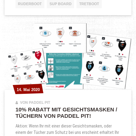
RUDERBOOT
SUP BOARD
TRETBOOT
14. Mai 2020
14. Mai 2020
VON PADDEL PIT
10% RABATT MIT GESICHTSMASKEN /
TÜCHERN VON PADDEL PIT!
Aktion: Wenn Ihr mit einer dieser Gesichtsmasken, oder
einem der Tücher zum Schutz bei uns erscheint erhaltet Ihr