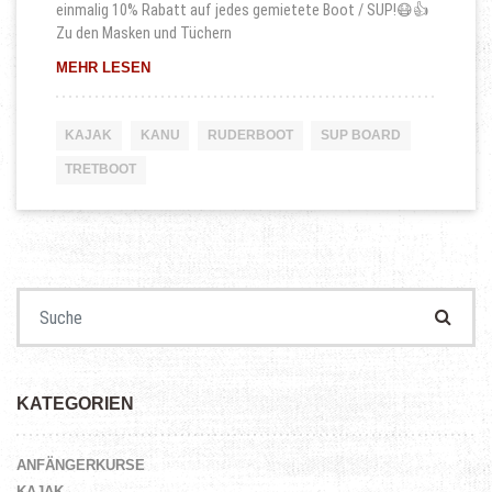
einmalig 10% Rabatt auf jedes gemietete Boot / SUP!😷👍
Zu den Masken und Tüchern
10% RABATT MIT GESICHTSMASKEN / TÜCHERN 
MEHR LESEN
KAJAK
KANU
RUDERBOOT
SUP BOARD
TRETBOOT
Suchen nach:
KATEGORIEN
ANFÄNGERKURSE
KAJAK