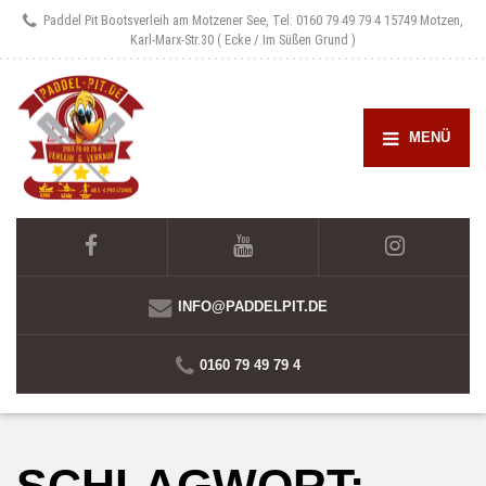
Paddel Pit Bootsverleih am Motzener See, Tel: 0160 79 49 79 4
15749 Motzen,
Karl-Marx-Str.30 ( Ecke / Im Süßen Grund )
MENÜ
INFO@PADDELPIT.DE
0160 79 49 79 4