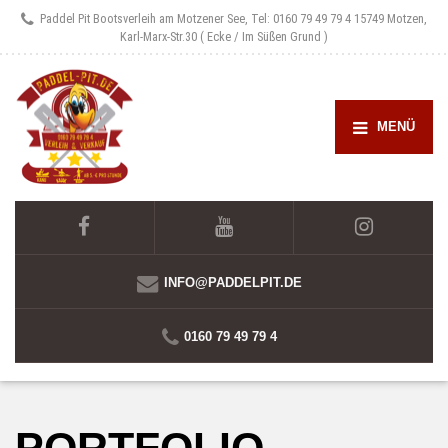
Paddel Pit Bootsverleih am Motzener See, Tel: 0160 79 49 79 4
15749 Motzen,
Karl-Marx-Str.30 ( Ecke / Im Süßen Grund )
MENÜ
INFO@PADDELPIT.DE
0160 79 49 79 4