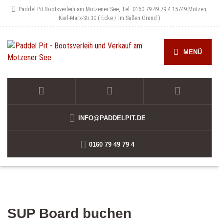
Paddel Pit Bootsverleih am Motzener See, Tel: 0160 79 49 79 4
15749 Motzen,
Karl-Marx-Str.30 ( Ecke / Im Süßen Grund )
MENÜ
INFO@PADDELPIT.DE
0160 79 49 79 4
SUP Board buchen